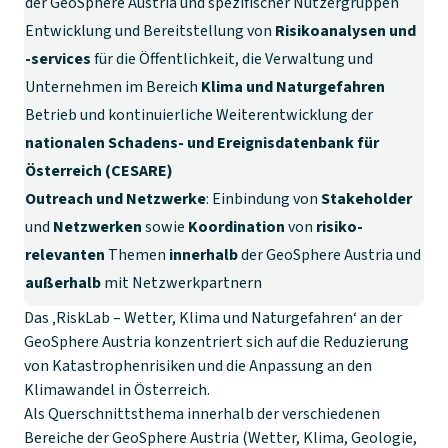
der GeoSphere Austria und spezifischer Nutzergruppen
Entwicklung und Bereitstellung von
Risikoanalysen und
-services
für die Öffentlichkeit, die Verwaltung und
Unternehmen im Bereich
Klima und Naturgefahren
Betrieb und kontinuierliche Weiterentwicklung der
nationalen Schadens- und Ereignisdatenbank für
Österreich (CESARE)
Outreach und Netzwerke
: Einbindung von
Stakeholder
und
Netzwerken
sowie
Koordination
von
risiko-
relevanten
Themen
innerhalb
der GeoSphere Austria und
außerhalb
mit Netzwerkpartnern
Das ‚RiskLab – Wetter, Klima und Naturgefahren‘ an der
GeoSphere Austria konzentriert sich auf die Reduzierung
von Katastrophenrisiken und die Anpassung an den
Klimawandel in Österreich.
Als Querschnittsthema innerhalb der verschiedenen
Bereiche der GeoSphere Austria (Wetter, Klima, Geologie,